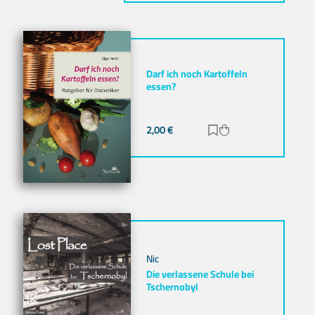
Darf ich noch Kartoffeln
essen?
2,00
€
Zur Merkliste hinz
Zum Warenkorb h
Nic
Die verlassene Schule bei
Tschernobyl