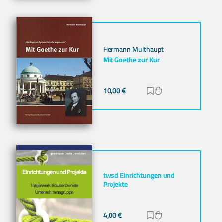
Hermann Multhaupt
Mit Goethe zur Kur
10,00
€
Zur Merkliste hinz
Zum Warenkorb h
twsd Einrichtungen und
Projekte
4,00
€
Zur Merkliste hinz
Zum Warenkorb h