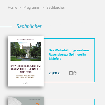
Home
Programm
Sachbücher
Sachbücher
Das Weiterbildungszentrum
Ravensberger Spinnerei in
Bielefeld
20,00
€
Zur Merkliste hinz
Zum Warenkorb h