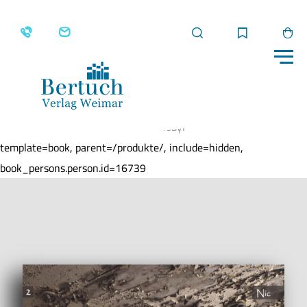
Suche
Merkliste
Wa
Me
Home
Produkte
Das verlassene Krankenhaus bei
Tschernobyl
template=book, parent=/produkte/, include=hidden,
book_persons.person.id=16739