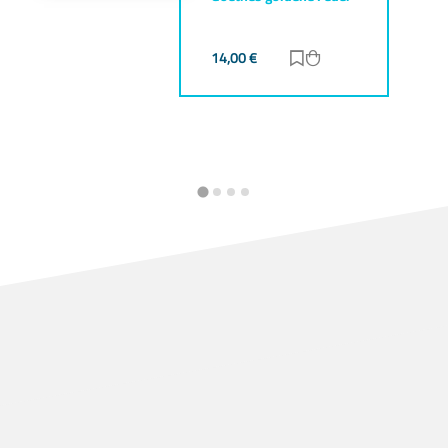
 hinzufügen
korb hinzufügen
14,00
€
Zur Merkliste hinzu
Zum Warenkorb h