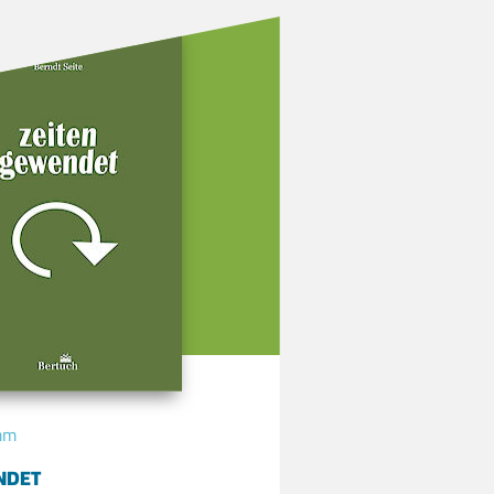
mm
NDET