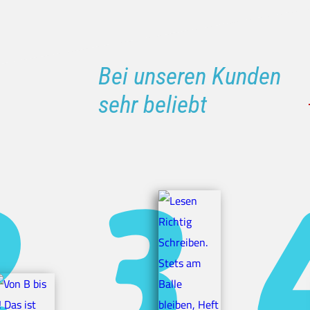
Bei unseren Kunden
sehr beliebt
lle bleiben, Heft 1
er. Wir üben sehr!
 Feder
and 1