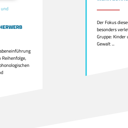
- und
Der Fokus dieses
CHERWERB
besonders verle
Gruppe: Kinder 
Gewalt ...
tabeneinführung
n Reihenfolge,
 phonologischen
nd