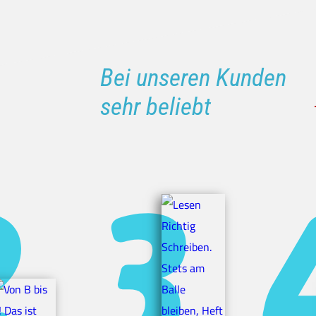
Bei unseren Kunden
sehr beliebt
lle bleiben, Heft 1
er. Wir üben sehr!
 Feder
and 1