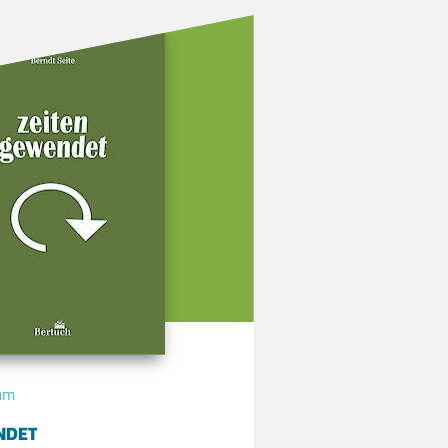
mm
NDET