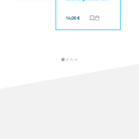
 hinzufügen
korb hinzufügen
14,00
€
Zur Merkliste hinzu
Zum Warenkorb h