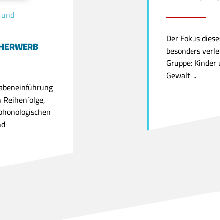
- und
Der Fokus dieses
CHERWERB
besonders verle
Gruppe: Kinder 
Gewalt ...
tabeneinführung
n Reihenfolge,
 phonologischen
nd