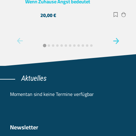
Wenn Zuhause Angst bedeutet
20,00
€
Zur Merk
Zum 
Aktuelles
Momentan sind keine Termine verfügbar
Newsletter