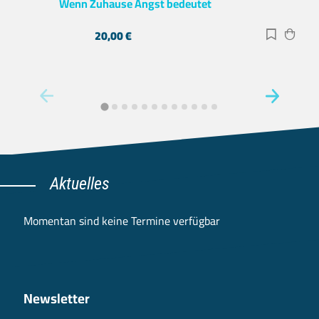
Wenn Zuhause Angst bedeutet
20,00
€
Zur Merk
Zum 
Aktuelles
Momentan sind keine Termine verfügbar
Newsletter