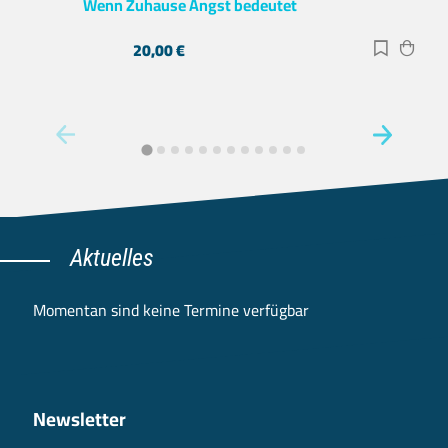
Wenn Zuhause Angst bedeutet
20,00
€
Zur Merk
Zum 
Aktuelles
Momentan sind keine Termine verfügbar
Newsletter