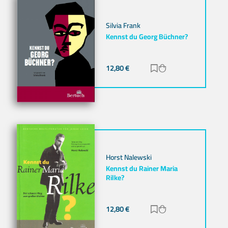
Silvia Frank
Kennst du Georg Büchner?
12,80
€
Zur Merkliste hinz
Zum Warenkorb h
Horst Nalewski
Kennst du Rainer Maria
Rilke?
12,80
€
Zur Merkliste hinz
Zum Warenkorb h