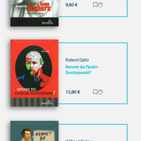
9,60
€
Zur Merkliste hinz
Zum Warenkorb h
Roland Opitz
Kennst du Fjodor
Dostojewski?
12,80
€
Zur Merkliste hinz
Zum Warenkorb h