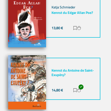
Katja Schmieder
Kennst du Edgar Allan Poe?
13,80
€
Zur Merkliste hinz
Zum Warenkorb h
Kennst du Antoine de Saint-
Exupéry?
14,80
€
Zur Merkliste hinz
Zum Warenkorb h