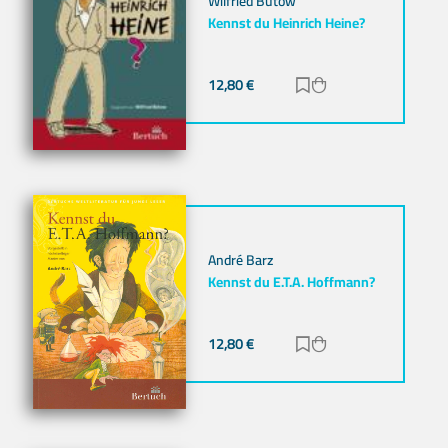
Wilfried Bütow
Kennst du Heinrich Heine?
12,80
€
Zur Merkliste hinz
Zum Warenkorb h
André Barz
Kennst du E.T.A. Hoffmann?
12,80
€
Zur Merkliste hinz
Zum Warenkorb h