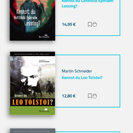
Kennst du Gotthold Ephraim
Lessing?
14,95
€
Zur Merkliste hinz
Zum Warenkorb h
Martin Schneider
Kennst du Leo Tolstoi?
12,80
€
Zur Merkliste hinz
Zum Warenkorb h