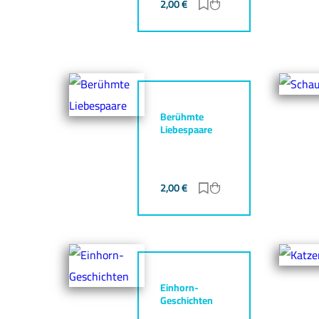
2,00
€
Zur Merkliste hinzufü
Zum Warenkorb hin
Berühmte
Liebespaare
2,00
€
Zur Merkliste hinzufü
Zum Warenkorb hin
Einhorn-
Geschichten