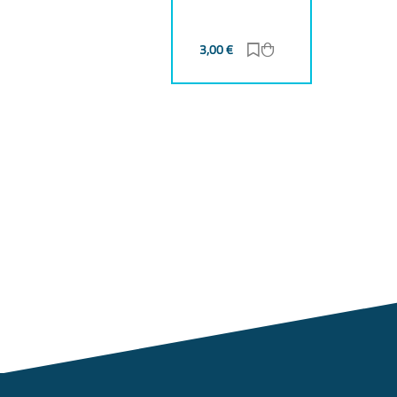
3,00
€
Zur Merkliste hinzufü
Zum Warenkorb hin