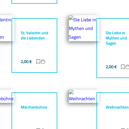
St. Valentin und
Die Liebe in
die Liebenden
Mythen und
Sagen
gen
zufügen
2,00
€
Zur Merkliste hinzufügen
Zum Warenkorb hinzufügen
2,00
€
Z
Märchenbühne
Weihnachten