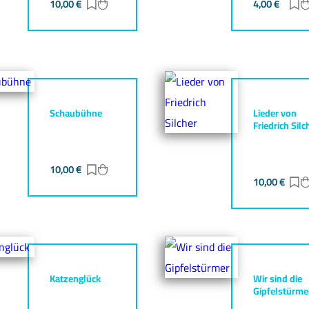
gen
zufügen
10,00
€
Zur Merkliste hinzufügen
Zum Warenkorb hinzufügen
4,00
€
Z
Schaubühne
Lieder von
Friedrich Silc
10,00
€
Zur Merkliste hinzufügen
Zum Warenkorb hinzufügen
gen
zufügen
10,00
€
Z
Katzenglück
Wir sind die
Gipfelstürme