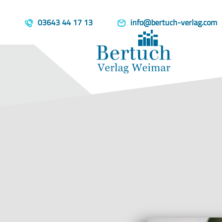
Home
Produkte
Über Werte un
template=book, parent=/produkte/, include=hidden, book_person
03643 44 17 13
info@bertuch-verlag.com