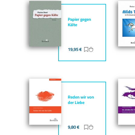
Papier gegen
Kälte
19,95
€
Zur Merkliste hinzufü
Zum Warenkorb hin
Reden wir von
der Liebe
9,80
€
Zur Merkliste hinzufü
Zum Warenkorb hin