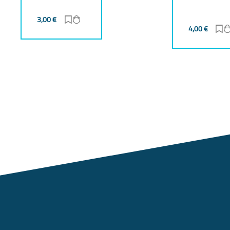
3,00
€
Zur Merkliste hinzufügen
Zum Warenkorb hinzufügen
gen
zufügen
4,00
€
Z