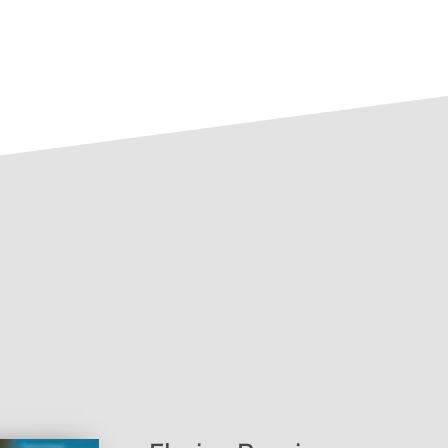
d Tugenden (4. Aufl.)
s.person.id=16712