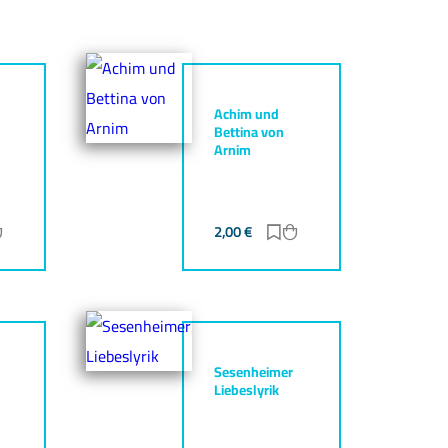
Achim und
Bettina von
Arnim
ur Merkliste hinzufügen
Zum Warenkorb hinzufügen
2,00
€
Zur Merkliste hinzufüg
Zum Warenkorb hinz
Sesenheimer
Liebeslyrik