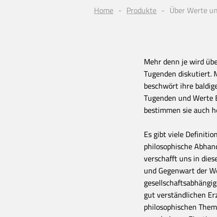
Home
Produkte
Über Werte un
Mehr denn je wird üb
Tugenden diskutiert. 
beschwört ihre baldige
Tugenden und Werte B
bestimmen sie auch h
Es gibt viele Definit
philosophische Abhand
verschafft uns in dies
und Gegenwart der We
gesellschaftsabhängi
gut verständlichen Er
philosophischen Them