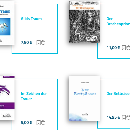
Alids Traum
Der
Drachenprinz
7,80
€
Zur Merkliste hinzufügen
Zum Warenkorb hinzufügen
gen
zufügen
11,00
€
Z
Im Zeichen der
Der Bettnäss
Trauer
14,95
€
Z
gen
zufügen
5,00
€
Zur Merkliste hinzufügen
Zum Warenkorb hinzufügen