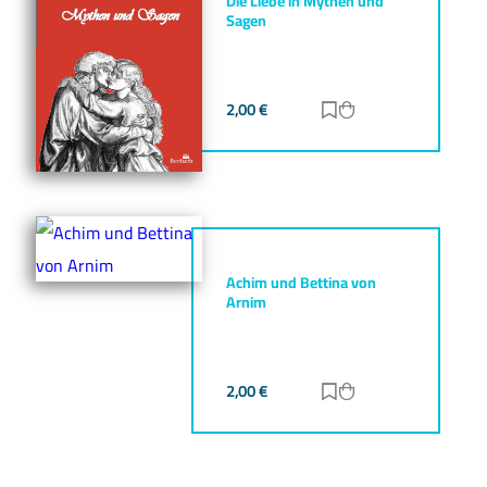
Die Liebe in Mythen und
Sagen
2,00
€
Zur Merkliste hinz
Zum Warenkorb h
Achim und Bettina von
Arnim
2,00
€
Zur Merkliste hinz
Zum Warenkorb h