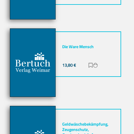
Die Ware Mensch
13,80
€
Zur Merkliste hinz
Zum Warenkorb h
Geldwäschebekämpfung,
Zeugenschutz,