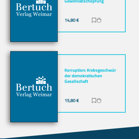
Gewinnabschöpfung
14,80
€
Zur Merkliste hinz
Zum Warenkorb h
Korruption: Krebsgeschwür
der demokratischen
Gesellschaft
15,80
€
Zur Merkliste hinz
Zum Warenkorb h