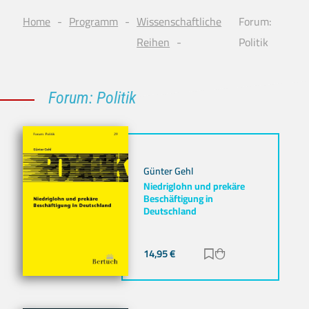
Home
Programm
Wissenschaftliche
Forum:
Reihen
Politik
Forum: Politik
Günter Gehl
Niedriglohn und prekäre
Beschäftigung in
Deutschland
14,95
€
Zur Merkliste hinz
Zum Warenkorb h