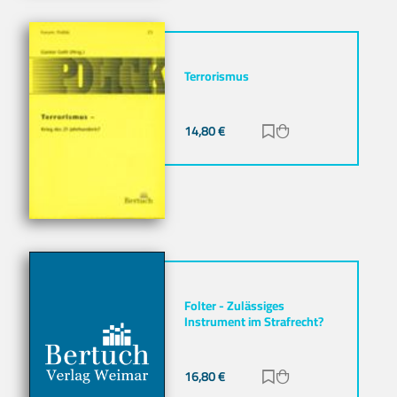
Terrorismus
14,80
€
Zur Merkliste hinz
Zum Warenkorb h
Folter - Zulässiges
Instrument im Strafrecht?
16,80
€
Zur Merkliste hinz
Zum Warenkorb h