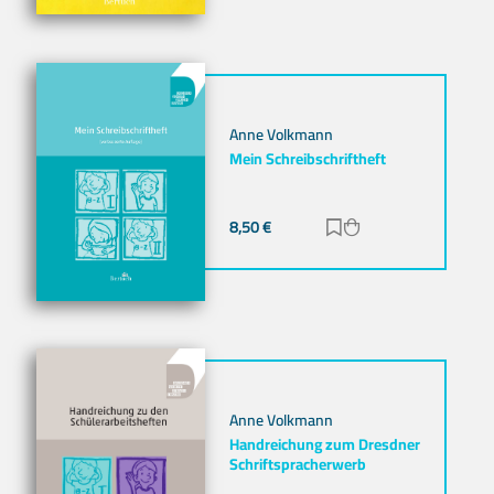
Anne Volkmann
Mein Schreibschriftheft
8,50
€
Zur Merkliste hinz
Zum Warenkorb h
Anne Volkmann
Handreichung zum Dresdner
Schriftspracherwerb