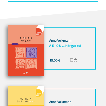
Anne Volkmann
A E I O U … Hör gut zu!
15,00
€
Zur Merkliste hinz
Zum Warenkorb h
Anne Volkmann