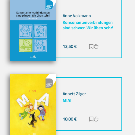
Anne Volkmann
Konsonantenverbindungen
sind schwer. Wir üben sehr!
13,50
€
Zur Merkliste hinz
Zum Warenkorb h
Annett Zilger
MIA!
18,00
€
Zur Merkliste hinz
Zum Warenkorb h