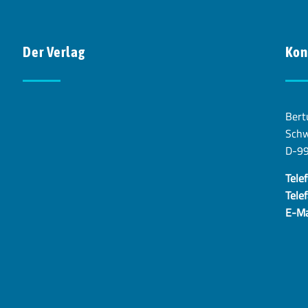
Der Verlag
Kon
Bert
Schw
D-9
Telef
Telef
E-Ma