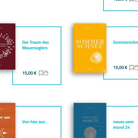
Der Traum des
Sommerschn
Mauerseglers
15,00
€
Z
15,00
€
Zur Merkliste hinzufügen
Zum Warenkorb hinzufügen
gen
zufügen
Von hier aus
neues vom
mond 24