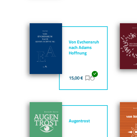
Von Evchensruh
nach Adams
Hoffnung
15,00
€
Zur Merkliste hinzufü
Zum Warenkorb hin
Augentrost