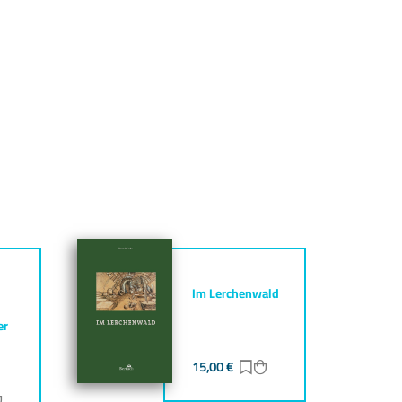
Im Lerchenwald
er
15,00
€
Zur Merkliste hinzufüg
Zum Warenkorb hinz
ur Merkliste hinzufügen
Zum Warenkorb hinzufügen