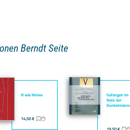
ionen Berndt Seite
N wie Ninive
Gefangen im
Netz der
Dunkelmänn
gen
zufügen
14,50
€
Zur Merkliste hinzufügen
Zum Warenkorb hinzufügen
19,50
€
Z