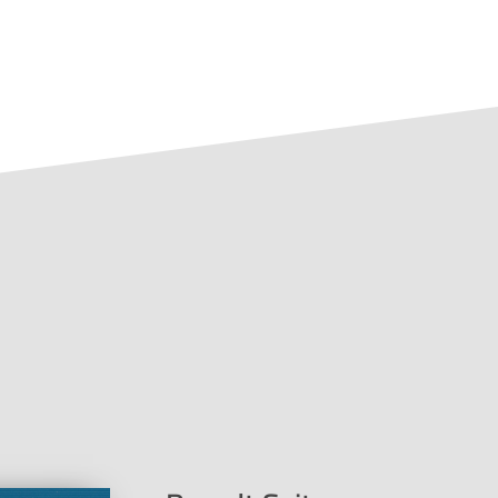
nd 24
s.person.id=16731