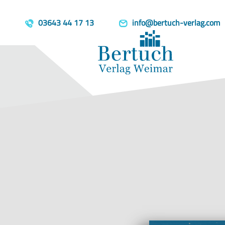
Home
Produkte
neues vom mo
template=book, parent=/produkte/, include=hidden, book_person
03643 44 17 13
info@bertuch-verlag.com