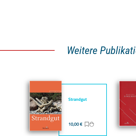
Weitere Publikat
Strandgut
10,00
€
Zur Merkliste hinzufü
Zum Warenkorb hin