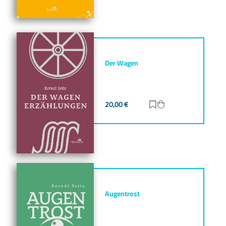
Der Wagen
20,00
€
Zur Merkliste hinz
Zum Warenkorb h
Augentrost