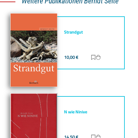
Weitere Publikationen Berndt Seite
Strandgut
10,00
€
Zur Merkliste hinz
Zum Warenkorb h
N wie Ninive
14,50
€
Zur Merkliste hinz
Zum Warenkorb h