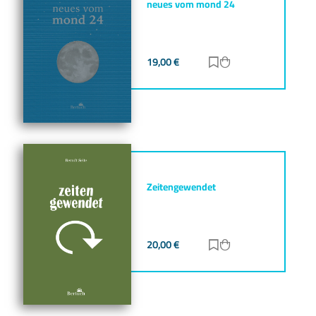
neues vom mond 24
19,00
€
Zur Merkliste hinz
Zum Warenkorb h
Zeitengewendet
20,00
€
Zur Merkliste hinz
Zum Warenkorb h