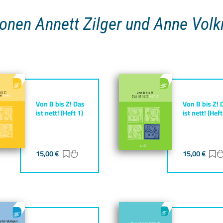
ionen Annett Zilger und Anne Vol
Von B bis Z! Das
Von B bis Z! 
ist nett! (Heft 1)
ist nett! (Heft
gen
zufügen
15,00
€
Zur Merkliste hinzufügen
Zum Warenkorb hinzufügen
15,00
€
Z