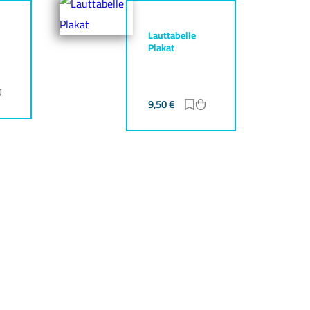
Lauttabelle
Plakat
ur Merkliste hinzufügen
Zum Warenkorb hinzufügen
9,50
€
Zur Merkliste hinzufüg
Zum Warenkorb hinz