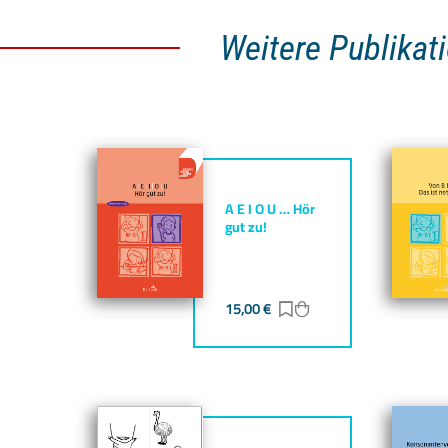
Weitere Publikat
A E I O U … Hör
gut zu!
15,00
€
Zur Merkliste hinzufü
Zum Warenkorb hin