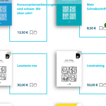
Konsonantenverbindungen
Mein
sind schwer. Wir
Schreibschrif
üben sehr!
gen
zufügen
8,50
€
Z
13,50
€
Zur Merkliste hinzufügen
Zum Warenkorb hinzufügen
Lesetexte neu
Lesetraining
gen
zufügen
30,00
€
Zur Merkliste hinzufügen
Zum Warenkorb hinzufügen
50,00
€
Z