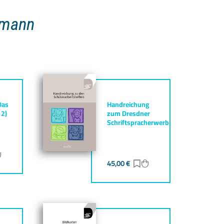
kmann
Das
Handreichung
 2)
zum Dresdner
Schriftspracherwerb
ur Merkliste hinzufügen
Zum Warenkorb hinzufügen
45,00
€
Zur Merkliste hinzufüg
Zum Warenkorb hinz