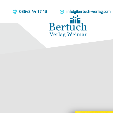
Home
Produkte
MIA!
template=book, parent=/produkte/, include=hidden, book_person
03643 44 17 13
info@bertuch-verlag.com