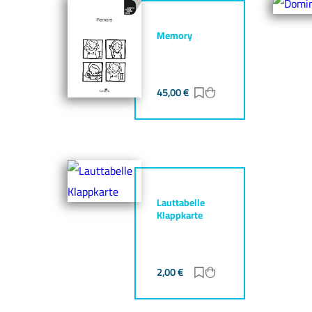
Memory
45,00
€
Zur Merkliste hinzufü
Zum Warenkorb hin
Lauttabelle
Klappkarte
2,00
€
Zur Merkliste hinzufü
Zum Warenkorb hin