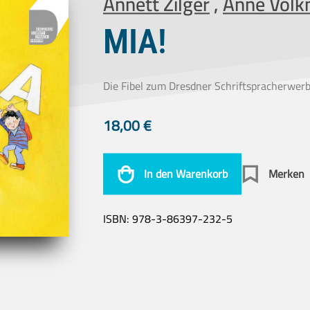
Annett Zilger
,
Anne Vol
MIA!
Die Fibel zum Dresdner Schriftspracherwer
18,00
€
In den Warenkorb
Merken
ISBN:
978-3-86397-232-5