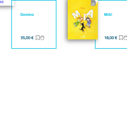
Domino
MIA!
gen
zufügen
35,00
€
Zur Merkliste hinzufügen
Zum Warenkorb hinzufügen
18,00
€
Z
gen
zufügen