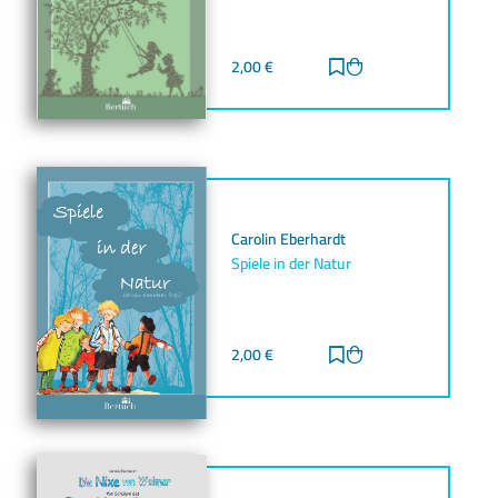
2,00
€
Zur Merkliste hinz
Zum Warenkorb h
Carolin Eberhardt
Spiele in der Natur
2,00
€
Zur Merkliste hinz
Zum Warenkorb h