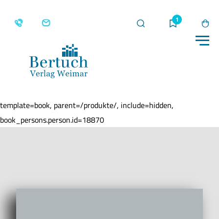
Suche
Merkliste
Wa
Me
Home
Produkte
Schnitzeljagd mit Friedrich
Fröbel
template=book, parent=/produkte/, include=hidden,
book_persons.person.id=18870