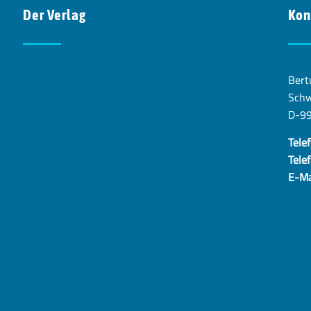
Der Verlag
Kon
Bert
Schw
D-9
Telef
Telef
E-Ma