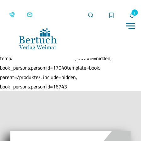
Suche
Merkliste
Wa
Me
Home
Produkte
Memory
template=book, parent=/produkte/, include=hidden,
book_persons.person.id=17040template=book,
parent=/produkte/, include=hidden,
book_persons.person.id=16743