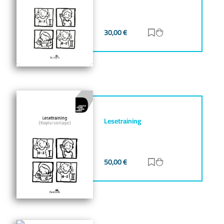
30,00
€
Zur Merkliste hinz
Zum Warenkorb h
Lesetraining
50,00
€
Zur Merkliste hinz
Zum Warenkorb h