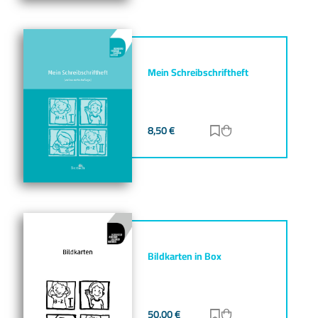
Mein Schreibschriftheft
8,50
€
Zur Merkliste hinz
Zum Warenkorb h
Bildkarten in Box
50,00
€
Zur Merkliste hinz
Zum Warenkorb h