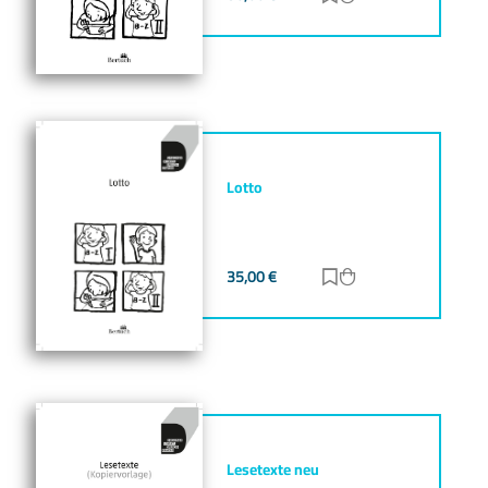
Lotto
35,00
€
Zur Merkliste hinz
Zum Warenkorb h
Lesetexte neu