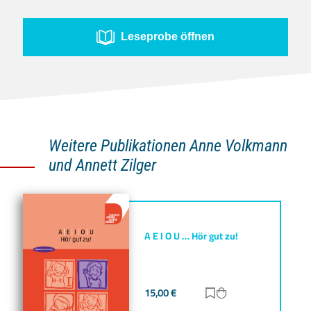
Leseprobe öffnen
Weitere Publikationen Anne Volkmann
und Annett Zilger
A E I O U … Hör gut zu!
15,00
€
Zur Merkliste hinz
Zum Warenkorb h