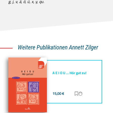
g, j, v, ä, ö, ü, x, y, qu
.
Weitere Publikationen Annett Zilger
A E I O U … Hör gut zu!
15,00
€
Zur Merkliste hinz
Zum Warenkorb h