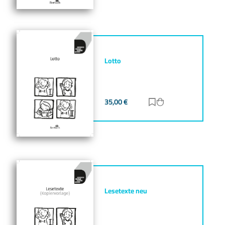
Lotto
35,00
€
Zur Merkliste hinz
Zum Warenkorb h
Lesetexte neu