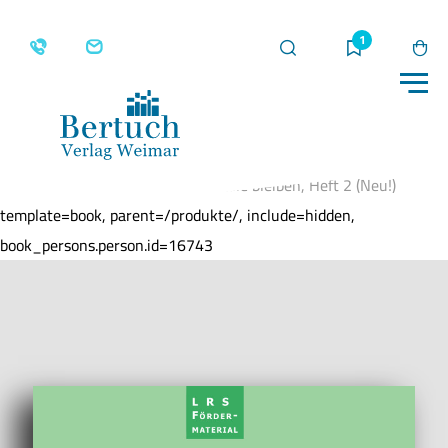
Suche
Merkliste
Wa
Me
Home
Produkte
Lesen Richtig Schreiben. Stets
am Balle bleiben, Heft 2 (Neu!)
template=book, parent=/produkte/, include=hidden,
book_persons.person.id=16743