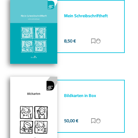
Mein Schreibschriftheft
8,50
€
Zur Merkliste hinz
Zum Warenkorb h
Bildkarten in Box
50,00
€
Zur Merkliste hinz
Zum Warenkorb h