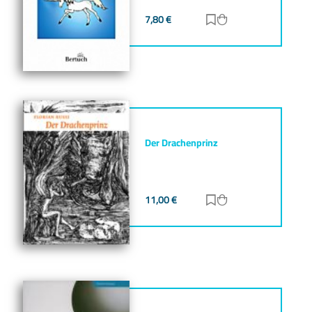
7,80
€
Zur Merkliste hinz
Zum Warenkorb h
Der Drachenprinz
11,00
€
Zur Merkliste hinz
Zum Warenkorb h