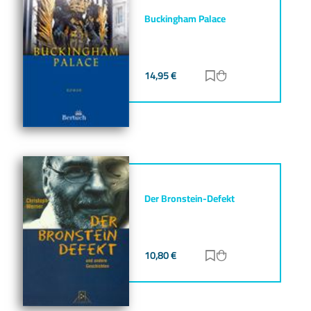
Buckingham Palace
14,95
€
Zur Merkliste hinz
Zum Warenkorb h
Der Bronstein-Defekt
10,80
€
Zur Merkliste hinz
Zum Warenkorb h